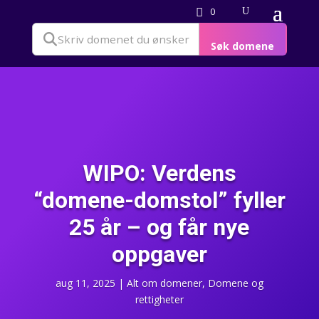
0
Søk domene
WIPO: Verdens
“domene-domstol” fyller
25 år – og får nye
oppgaver
aug 11, 2025
|
Alt om domener
,
Domene og
rettigheter