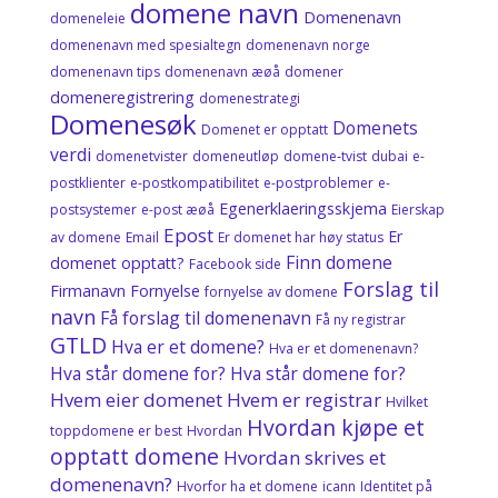
domene navn
Domenenavn
domeneleie
domenenavn med spesialtegn
domenenavn norge
domenenavn tips
domenenavn æøå
domener
domeneregistrering
domenestrategi
Domenesøk
Domenets
Domenet er opptatt
verdi
domenetvister
domeneutløp
domene‑tvist
dubai
e-
postklienter
e-postkompatibilitet
e-postproblemer
e-
Egenerklaeringsskjema
postsystemer
e-post æøå
Eierskap
Epost
Er
av domene
Email
Er domenet har høy status
Finn domene
domenet opptatt?
Facebook side
Forslag til
Firmanavn
Fornyelse
fornyelse av domene
navn
Få forslag til domenenavn
Få ny registrar
GTLD
Hva er et domene?
Hva er et domenenavn?
Hva står domene for? Hva står domene for?
Hvem eier domenet
Hvem er registrar
Hvilket
Hvordan kjøpe et
toppdomene er best
Hvordan
opptatt domene
Hvordan skrives et
domenenavn?
Hvorfor ha et domene
icann
Identitet på