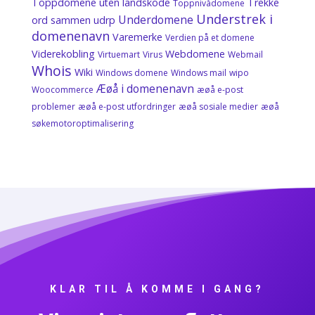
Toppdomene uten landskode
Trekke
Toppnivådomene
Understrek i
Underdomene
ord sammen
udrp
domenenavn
Varemerke
Verdien på et domene
Viderekobling
Webdomene
Virtuemart
Virus
Webmail
Whois
Wiki
Windows domene
Windows mail
wipo
Æøå i domenenavn
Woocommerce
æøå e-post
problemer
æøå e-post utfordringer
æøå sosiale medier
æøå
søkemotoroptimalisering
KLAR TIL Å KOMME I GANG?