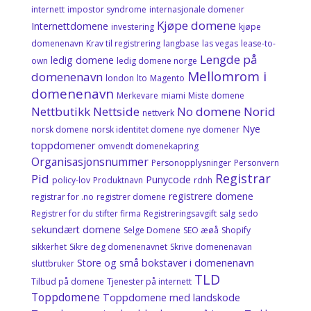
internett
impostor syndrome
internasjonale domener
Kjøpe domene
Internettdomene
investering
kjøpe
domenenavn
Krav til registrering
langbase
las vegas
lease-to-
Lengde på
ledig domene
own
ledig domene norge
Mellomrom i
domenenavn
london
lto
Magento
domenenavn
Merkevare
miami
Miste domene
Nettbutikk
Nettside
No domene
Norid
nettverk
Nye
norsk domene
norsk identitet domene
nye domener
toppdomener
omvendt domenekapring
Organisasjonsnummer
Personopplysninger
Personvern
Registrar
Pid
Punycode
policy-lov
Produktnavn
rdnh
registrere domene
registrar for .no
registrer domene
Registrer for du stifter firma
Registreringsavgift
salg
sedo
sekundært domene
Selge Domene
SEO æøå
Shopify
sikkerhet
Sikre deg domenenavnet
Skrive domenenavan
Store og små bokstaver i domenenavn
sluttbruker
TLD
Tilbud på domene
Tjenester på internett
Toppdomene
Toppdomene med landskode