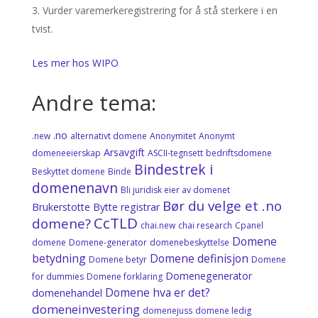
Vurder varemerkeregistrering for å stå sterkere i en
tvist.
Les mer hos WIPO
Andre tema:
.no
.new
alternativt domene
Anonymitet
Anonymt
Arsavgift
domeneeierskap
ASCII-tegnsett
bedriftsdomene
Bindestrek i
Beskyttet domene
Binde
domenenavn
Bli juridisk eier av domenet
Bør du velge et .no
Brukerstotte
Bytte registrar
CcTLD
domene?
chai.new
chai research
Cpanel
Domene
domene
Domene-generator
domenebeskyttelse
betydning
Domene definisjon
Domene betyr
Domene
Domenegenerator
for dummies
Domene forklaring
Domene hva er det?
domenehandel
domeneinvestering
domenejuss
domene ledig