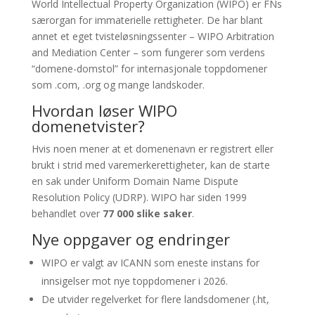
World Intellectual Property Organization (WIPO) er FNs
særorgan for immaterielle rettigheter. De har blant
annet et eget tvisteløsningssenter – WIPO Arbitration
and Mediation Center – som fungerer som verdens
“domene-domstol” for internasjonale toppdomener
som .com, .org og mange landskoder.
Hvordan løser WIPO
domenetvister?
Hvis noen mener at et domenenavn er registrert eller
brukt i strid med varemerkerettigheter, kan de starte
en sak under Uniform Domain Name Dispute
Resolution Policy (UDRP). WIPO har siden 1999
behandlet over
77 000 slike saker
.
Nye oppgaver og endringer
WIPO er valgt av ICANN som eneste instans for
innsigelser mot nye toppdomener i 2026.
De utvider regelverket for flere landsdomener (.ht,