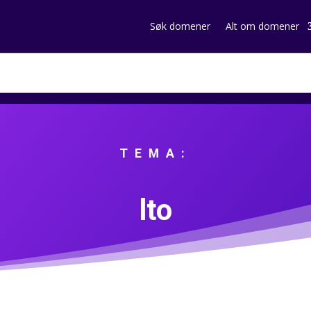
Søk domener
Alt om domener
TEMA:
lto