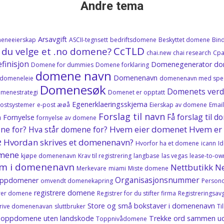
Andre tema
Arsavgift
eneeierskap
ASCII-tegnsett
bedriftsdomene
Beskyttet domene
Bin
CcTLD
 du velge et .no domene?
chai.new
chai research
Cpa
finisjon
Domenegenerator
do
Domene for dummies
Domene forklaring
domene navn
Domenenavn
domeneleie
domenenavn med spes
Domenesøk
Domenets verd
menestrategi
Domenet er opptatt
Egenerklaeringsskjema
postsystemer
e-post æøå
Eierskap av domene
Emai
Forslag til navn
Få forslag til
n
Fornyelse
fornyelse av domene
Hvem eier domenet
Hvem er 
ne for? Hva står domene for?
e
Hvordan skrives et domenenavn?
Hvorfor ha et domene
icann
Id
omene
kjøpe domenenavn
Krav til registrering
langbase
las vegas
lease-to-ow
m i domenenavn
Nettbutikk
Ne
Merkevare
miami
Miste domene
Organisasjonsnummer
oppdomener
omvendt domenekapring
Person
registrere domene
trer domene
Registrer for du stifter firma
Registreringsavg
Store og små bokstaver i domenenavn
krive domenenavan
sluttbruker
Ti
oppdomene uten landskode
Trekke ord sammen
u
Toppnivådomene