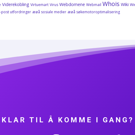
Whois
Viderekobling
Webdomene
Wiki
e
Virtuemart
Virus
Webmail
Wi
-post utfordringer
æøå sosiale medier
æøå søkemotoroptimalisering
KLAR TIL Å KOMME I GANG?