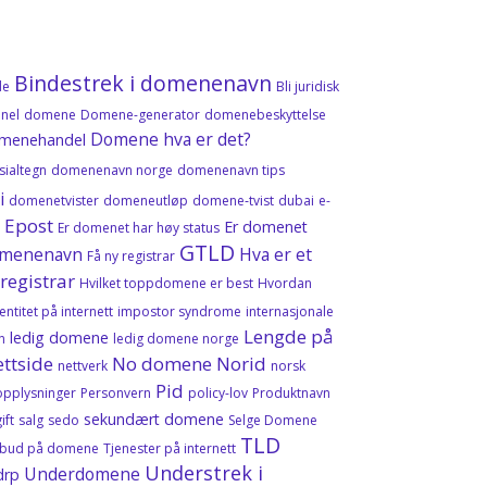
Bindestrek i domenenavn
de
Bli juridisk
nel
domene
Domene-generator
domenebeskyttelse
Domene hva er det?
menehandel
ialtegn
domenenavn norge
domenenavn tips
i
domenetvister
domeneutløp
domene‑tvist
dubai
e-
Epost
Er domenet
l
Er domenet har høy status
GTLD
 domenenavn
Hva er et
Få ny registrar
registrar
Hvilket toppdomene er best
Hvordan
entitet på internett
impostor syndrome
internasjonale
Lengde på
ledig domene
n
ledig domene norge
ttside
No domene
Norid
nettverk
norsk
Pid
opplysninger
Personvern
policy-lov
Produktnavn
sekundært domene
ift
salg
sedo
Selge Domene
TLD
lbud på domene
Tjenester på internett
Understrek i
Underdomene
drp