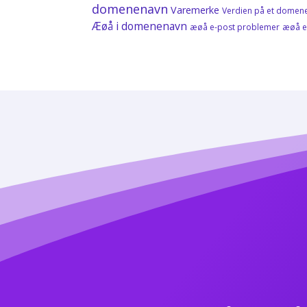
domenenavn
Varemerke
Verdien på et domen
Æøå i domenenavn
æøå e-post problemer
æøå e