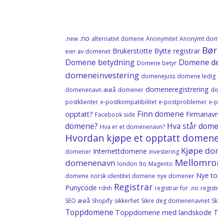
.no
.new
alternativt domene
Anonymitet
Anonymt dom
Bør
Brukerstotte
Bytte registrar
eier av domenet
Domene betydning
Domene de
Domene betyr
domeneinvestering
domenejuss
domene ledig
domeneregistrering
domenenavn æøå
domener
do
postklienter
e-postkompatibilitet
e-postproblemer
e-
Finn domene
opptatt?
Firmanav
Facebook side
domene?
Hva står dome
Hva er et domenenavn?
Hvordan kjøpe et opptatt domen
Kjøpe d
Internettdomene
domener
investering
Mellomro
domenenavn
london
lto
Magento
Nye t
domene
norsk identitet domene
nye domener
Registrar
Punycode
rdnh
registrar for .no
regis
SEO æøå
Shopify
sikkerhet
Sikre deg domenenavnet
S
Toppdomene
Toppdomene med landskode
T