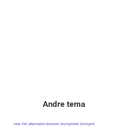
Registrering av domenenavn med æøå styrker
din norske profil, men kan skape utfordringer for
e-post og markedsføring på sosiale medier. Vi gir
råd om hvordan du kan unngå problemer ved å
bruke Punycode og et sekundært domene.
Andre tema
.no
.new
alternativt domene
Anonymitet
Anonymt