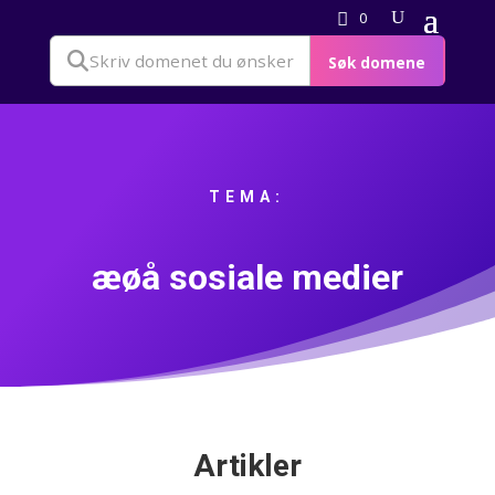
0
Søk domene
TEMA:
æøå sosiale medier
Artikler