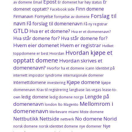
Epost
Er
av domene
Email
Er domenet har høy status
Finn domene
domenet opptatt?
Facebook side
Forslag til
Firmanavn
Fornyelse
fornyelse av domene
navn
Få forslag til domenenavn
Få ny registrar
GTLD
Hva er et domene?
Hva er et domenenavn?
Hva står domene for? Hva står domene for?
Hvem eier domenet
Hvem er registrar
Hvilket
Hvordan kjøpe et
toppdomene er best
Hvordan
opptatt domene
Hvordan skrives et
domenenavn?
Hvorfor ha et domene
icann
Identitet på
internett
impostor syndrome
internasjonale domener
Kjøpe domene
Internettdomene
investering
kjøpe
domenenavn
Krav til registrering
langbase
las vegas
lease-to-
Lengde på
ledig domene
own
ledig domene norge
Mellomrom i
domenenavn
london
lto
Magento
domenenavn
Merkevare
miami
Miste domene
Nettbutikk
Nettside
No domene
Norid
nettverk
Nye
norsk domene
norsk identitet domene
nye domener