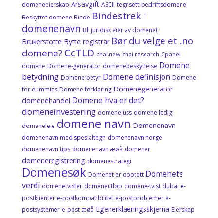
Arsavgift
domeneeierskap
ASCII-tegnsett
bedriftsdomene
Bindestrek i
Beskyttet domene
Binde
domenenavn
Bli juridisk eier av domenet
Bør du velge et .no
Brukerstotte
Bytte registrar
CcTLD
domene?
chai.new
chai research
Cpanel
Domene
domene
Domene-generator
domenebeskyttelse
betydning
Domene definisjon
Domene betyr
Domene
Domenegenerator
for dummies
Domene forklaring
Domene hva er det?
domenehandel
domeneinvestering
domenejuss
domene ledig
domene navn
Domenenavn
domeneleie
domenenavn med spesialtegn
domenenavn norge
domenenavn tips
domenenavn æøå
domener
domeneregistrering
domenestrategi
Domenesøk
Domenets
Domenet er opptatt
verdi
domenetvister
domeneutløp
domene‑tvist
dubai
e-
postklienter
e-postkompatibilitet
e-postproblemer
e-
Egenerklaeringsskjema
postsystemer
e-post æøå
Eierskap