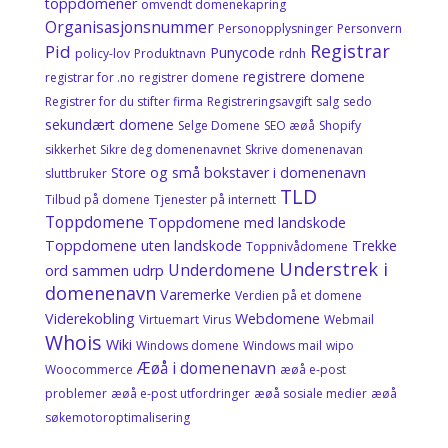
toppdomener
omvendt domenekapring
Organisasjonsnummer
Personopplysninger
Personvern
Registrar
Pid
Punycode
policy-lov
Produktnavn
rdnh
registrere domene
registrar for .no
registrer domene
Registrer for du stifter firma
Registreringsavgift
salg
sedo
sekundært domene
Selge Domene
SEO æøå
Shopify
sikkerhet
Sikre deg domenenavnet
Skrive domenenavan
Store og små bokstaver i domenenavn
sluttbruker
TLD
Tilbud på domene
Tjenester på internett
Toppdomene
Toppdomene med landskode
Toppdomene uten landskode
Trekke
Toppnivådomene
Understrek i
Underdomene
ord sammen
udrp
domenenavn
Varemerke
Verdien på et domene
Viderekobling
Webdomene
Virtuemart
Virus
Webmail
Whois
Wiki
Windows domene
Windows mail
wipo
Æøå i domenenavn
Woocommerce
æøå e-post
problemer
æøå e-post utfordringer
æøå sosiale medier
æøå
søkemotoroptimalisering