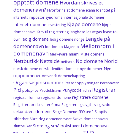
opptatt domene
Hvordan skrives et
domenenavn?
Hvorfor ha et domene
icann
Identitet på
internett
impostor syndrome
internasjonale domener
Kjøpe domene
Internettdomene
investering
kjøpe
domenenavn
Krav til registrering
langbase
las vegas
lease-to-
Lengde på
ledig domene
own
ledig domene norge
Mellomrom i
domenenavn
london
lto
Magento
domenenavn
Merkevare
miami
Miste domene
Nettbutikk
Nettside
No domene
Norid
nettverk
Nye
norsk domene
norsk identitet domene
nye domener
toppdomener
omvendt domenekapring
Organisasjonsnummer
Personopplysninger
Personvern
Registrar
Pid
Punycode
policy-lov
Produktnavn
rdnh
registrere domene
registrar for .no
registrer domene
Registrer for du stifter firma
Registreringsavgift
salg
sedo
sekundært domene
Selge Domene
SEO æøå
Shopify
sikkerhet
Sikre deg domenenavnet
Skrive domenenavan
Store og små bokstaver i domenenavn
sluttbruker
TLD