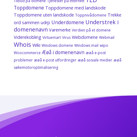
Tilbud på domene
Tjenester på internett
Toppdomene
Toppdomene med landskode
Toppdomene uten landskode
Trekke
Toppnivådomene
Understrek i
Underdomene
ord sammen
udrp
domenenavn
Varemerke
Verdien på et domene
Viderekobling
Webdomene
Virtuemart
Virus
Webmail
Whois
Wiki
Windows domene
Windows mail
wipo
Æøå i domenenavn
Woocommerce
æøå e-post
problemer
æøå e-post utfordringer
æøå sosiale medier
æøå
søkemotoroptimalisering