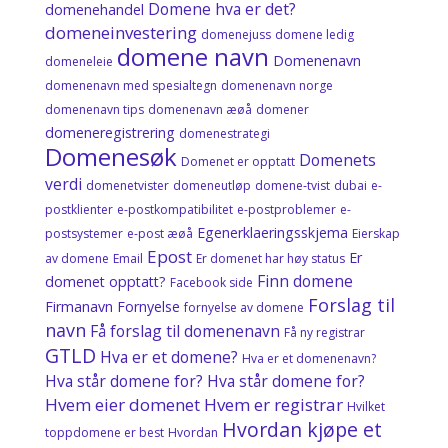
Domene hva er det?
domenehandel
domeneinvestering
domenejuss
domene ledig
domene navn
Domenenavn
domeneleie
domenenavn med spesialtegn
domenenavn norge
domenenavn tips
domenenavn æøå
domener
domeneregistrering
domenestrategi
Domenesøk
Domenets
Domenet er opptatt
verdi
domenetvister
domeneutløp
domene‑tvist
dubai
e-
postklienter
e-postkompatibilitet
e-postproblemer
e-
Egenerklaeringsskjema
postsystemer
e-post æøå
Eierskap
Epost
Er
av domene
Email
Er domenet har høy status
Finn domene
domenet opptatt?
Facebook side
Forslag til
Firmanavn
Fornyelse
fornyelse av domene
navn
Få forslag til domenenavn
Få ny registrar
GTLD
Hva er et domene?
Hva er et domenenavn?
Hva står domene for? Hva står domene for?
Hvem eier domenet
Hvem er registrar
Hvilket
Hvordan kjøpe et
toppdomene er best
Hvordan