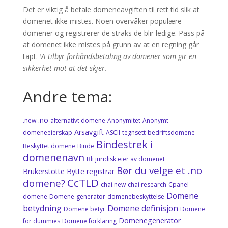
Det er viktig å betale domeneavgiften til rett tid slik at
domenet ikke mistes. Noen overvåker populære
domener og registrerer de straks de blir ledige. Pass på
at domenet ikke mistes på grunn av at en regning går
tapt.
Vi tilbyr forhåndsbetaling av domener som gir en
sikkerhet mot at det skjer.
Andre tema:
.no
.new
alternativt domene
Anonymitet
Anonymt
Arsavgift
domeneeierskap
ASCII-tegnsett
bedriftsdomene
Bindestrek i
Beskyttet domene
Binde
domenenavn
Bli juridisk eier av domenet
Bør du velge et .no
Brukerstotte
Bytte registrar
CcTLD
domene?
chai.new
chai research
Cpanel
Domene
domene
Domene-generator
domenebeskyttelse
betydning
Domene definisjon
Domene betyr
Domene
Domenegenerator
for dummies
Domene forklaring