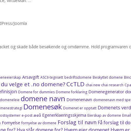
e, VirtueMart …
dPress/Joomla
li hacket og skade både besøkende og omdømme. Hold programvaren op
Arsavgift
eneeierskap
ASCII-tegnsett
bedriftsdomene
Beskyttet domene
Bin
CcTLD
 du velge et .no domene?
chai.new
chai research
Cpa
finisjon
Domenegenerator
do
Domene for dummies
Domene forklaring
domene navn
Domenenavn
domeneleie
domenenavn med spes
Domenesøk
Domenets verd
menestrategi
Domenet er opptatt
Egenerklaeringsskjema
postsystemer
e-post æøå
Eierskap av domene
Emai
Forslag til navn
Få forslag til
n
Fornyelse
fornyelse av domene
Hvem eier domenet
Hvem er 
ne for? Hva står domene for?