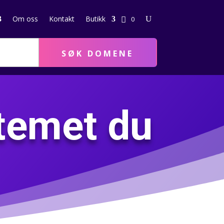
Om oss
Kontakt
Butikk
0
SØK DOMENE
stemet du