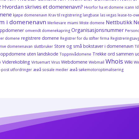
e
Hvordan skrives et domenenavn?
Hvorfor ha et domene
icann
Id
omene
kjøpe domenenavn
Krav til registrering
langbase
las vegas
lease-to-ow
m i domenenavn
Nettbutikk
Ne
Merkevare
miami
Miste domene
Organisasjonsnummer
oppdomener
omvendt domenekapring
Person
registrere domene
trer domene
Registrer for du stifter firma
Registreringsavg
Store og små bokstaver i domenenavn
krive domenenavan
sluttbruker
Ti
oppdomene uten landskode
Trekke ord sammen
u
Toppnivådomene
Whois
Viderekobling
Webdomene
Wiki
e
Virtuemart
Virus
Webmail
Wi
-post utfordringer
æøå sosiale medier
æøå søkemotoroptimalisering