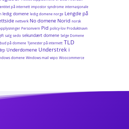
entitet på internett
impostor syndrome
internasjonale
Lengde på
ledig domene
n
ledig domene norge
ttside
No domene
Norid
nettverk
norsk
Pid
opplysninger
Personvern
policy-lov
Produktnavn
sekundært domene
ift
salg
sedo
Selge Domene
TLD
lbud på domene
Tjenester på internett
Understrek i
Underdomene
drp
ndows domene
Windows mail
wipo
Woocommerce