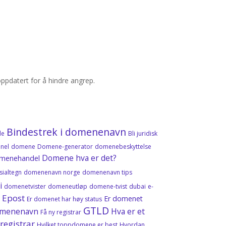
pdatert for å hindre angrep.
Bindestrek i domenenavn
de
Bli juridisk
nel
domene
Domene-generator
domenebeskyttelse
Domene hva er det?
menehandel
ialtegn
domenenavn norge
domenenavn tips
i
domenetvister
domeneutløp
domene‑tvist
dubai
e-
Epost
Er domenet
l
Er domenet har høy status
GTLD
 domenenavn
Hva er et
Få ny registrar
registrar
Hvilket toppdomene er best
Hvordan