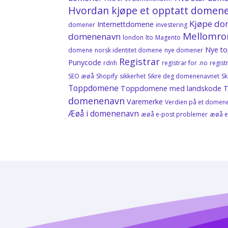
Hvordan kjøpe et opptatt domen
Kjøpe d
Internettdomene
domener
investering
Mellomro
domenenavn
london
lto
Magento
Nye t
domene
norsk identitet domene
nye domener
Registrar
Punycode
rdnh
registrar for .no
regis
SEO æøå
Shopify
sikkerhet
Sikre deg domenenavnet
S
Toppdomene
Toppdomene med landskode
T
domenenavn
Varemerke
Verdien på et domen
Æøå i domenenavn
æøå e-post problemer
æøå e