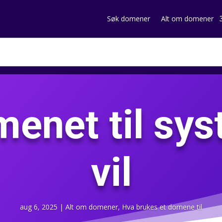
Søk domener
Alt om domener
enet til sy
vil
aug 6, 2025
|
Alt om domener
,
Hva brukes et domene til