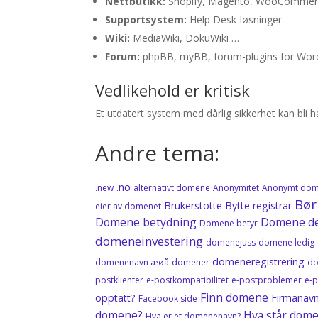
Nettbutikk:
Shopify, Magento, WooCommerc
Supportsystem:
Help Desk-løsninger
Wiki:
MediaWiki, DokuWiki …
Forum:
phpBB, myBB, forum-plugins for Wor
Vedlikehold er kritisk
Et utdatert system med dårlig sikkerhet kan b
Andre tema:
.no
.new
alternativt domene
Anonymitet
Anonymt dom
Bør
Brukerstotte
Bytte registrar
eier av domenet
Domene betydning
Domene de
Domene betyr
domeneinvestering
domenejuss
domene ledig
domeneregistrering
domenenavn æøå
domener
do
postklienter
e-postkompatibilitet
e-postproblemer
e-
Finn domene
opptatt?
Firmanav
Facebook side
domene?
Hva står dome
Hva er et domenenavn?